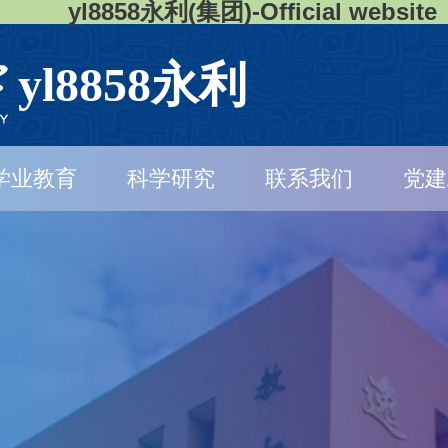
yl8858永利(集团)-Official website
yl8858永利
学业教育
科学研究
联系我们
党建