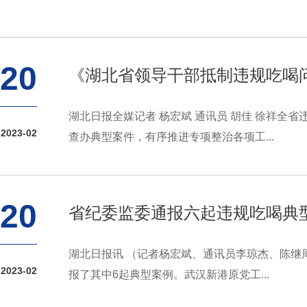
20
《湖北省领导干部抵制违规吃喝
湖北日报全媒记者 杨宏斌 通讯员 胡佳 徐祥
2023-02
查办典型案件，有序推进专项整治各项工...
20
省纪委监委通报六起违规吃喝典
湖北日报讯 （记者杨宏斌、通讯员李琼杰、陈继
2023-02
报了其中6起典型案例。武汉新港原党工...