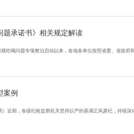
问题承诺书》相关规定解读
全省违规吃喝问题专项整治启动以来，各地各单位按照省委、省政
型案例
周）近期，各级纪检监察机关坚持以严的基调正风肃纪，持续深化纠