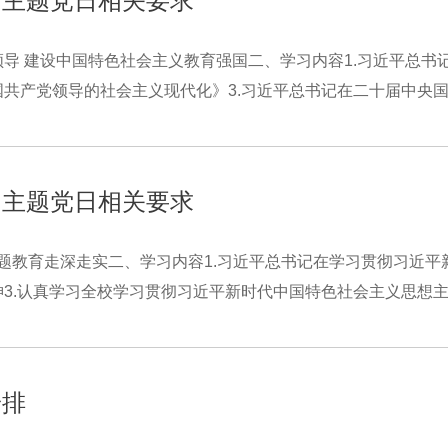
年6月主题党日相关要求
导 建设中国特色社会主义教育强国二、学习内容1.习近平总书
产党领导的社会主义现代化》3.习近平总书记在二十届中央国家
年5月主题党日相关要求
题教育走深走实二、学习内容1.习近平总书记在学习贯彻习近平
3.认真学习全校学习贯彻习近平新时代中国特色社会主义思想主
安排