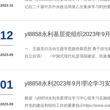
2023-10
记在二十届中共中央政治局第八次集体学习时的重要讲话https://www
12
yl8858永利基层党组织2023
一、主题党日活动主题学思践悟新思想 勇于担当
2023-09
自立自强》、《中国式现代化是强国建设、民族复兴的
01
yl8858永利2023年9月理论学习
根据《yl8858永利党委理论学习中心组学习实施
2023-09
对党的建设和组织工作的重要指示https://www.xuexi.cn/