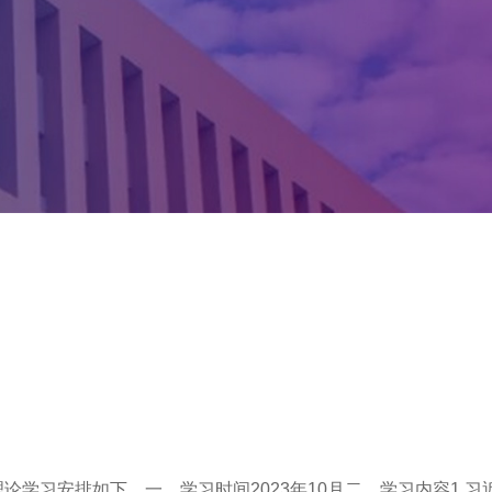
党务公告
党建工作
工会活动
月理论学习安排如下。一、学习时间2023年10月二、学习内容1.习