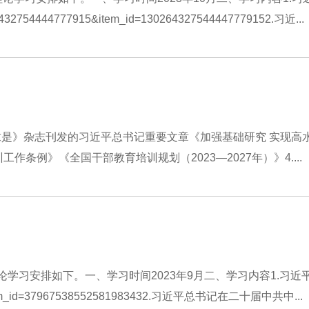
54444777915&item_id=130264327544447779152.习近...
求是》杂志刊发的习近平总书记重要文章《加强基础研究 实现高
例》《全国干部教育培训规划（2023—2027年）》4....
理论学习安排如下。一、学习时间2023年9月二、学习内容1.习近
&item_id=37967538552581983432.习近平总书记在二十届中共中...