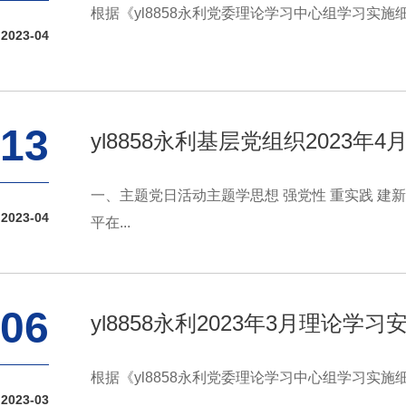
2023-04
13
yl8858永利基层党组织2023
一、主题党日活动主题学思想 强党性 重实践 建新功二、学习内容 1.中共中央政治局召开会议 
2023-04
平在...
06
yl8858永利2023年3月理论学习
2023-03