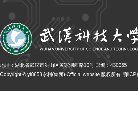
地址：湖北省武汉市洪山区黄家湖西路10号 邮编：430065
Copyright © yl8858永利(集团)-Official website 版权所有 鄂IC