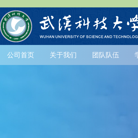
公司首页
关于我们
团队队伍