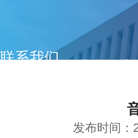
联系我们
当前位置:
公司首页
>>
联系我们
发布时间：20