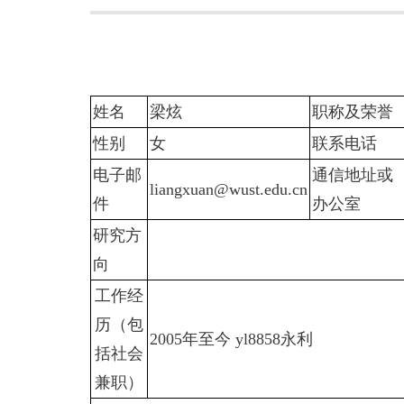
姓名
梁炫
职称及荣誉
性别
女
联系电话
电子邮
通信地址或
liangxuan@wust.edu.cn
件
办公室
研究方
向
工作经
历（包
2005
年至今 yl8858永利
括社会
兼职）