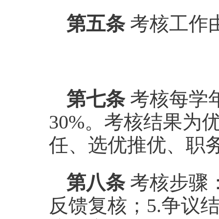
第五条
考核工作
第七条
考核每学
30%
。考核结果为
任、选优推优、职
第八条
考核步骤
反馈复核；
5.
争议