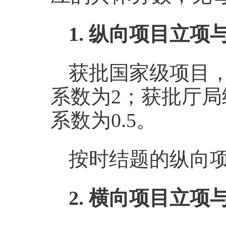
1.
纵向项目立项
获批国家级项目
系数为
2
；获批厅局
系数为
0.5
。
按时结题的纵向
2.
横向项目立项