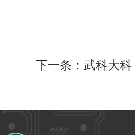
下一条：
武科大科〔