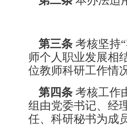
第二条
本办法适
第三条
考核坚持
“
师个人职业发展相
位教师科研工作情
第四条
考核工作
组由党委书记、经
任、科研秘书为成