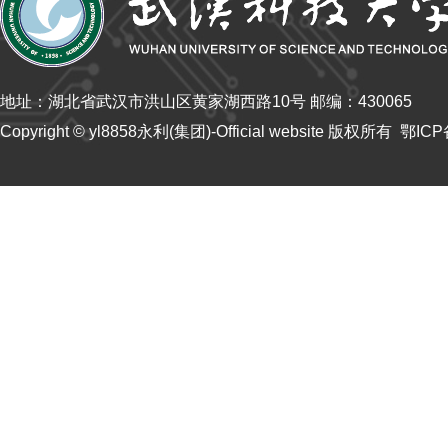
地址：湖北省武汉市洪山区黄家湖西路10号 邮编：430065
Copyright © yl8858永利(集团)-Official website 版权所有 鄂IC