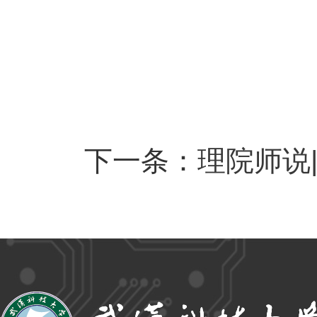
下一条：
理院师说