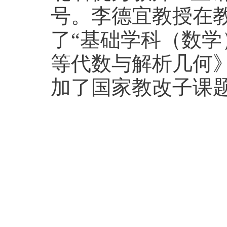
号。李德宜教授在
了“基础学科（数学
等代数与解析几何
加了国家教改子课