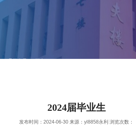
>>
员工名录
>> 正文
2024届毕业生
发布时间：2024-06-30 来源：yl8858永利 浏览次数：