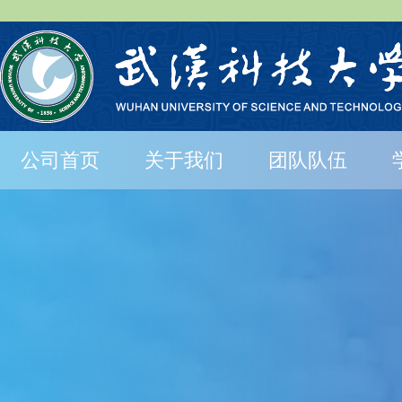
公司首页
关于我们
团队队伍