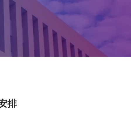
党务公告
党建工作
工会活动
习安排