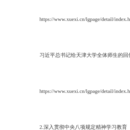
https://www.xuexi.cn/lgpage/detail/in
习近平总书记给天津大学全体师生的回
https://www.xuexi.cn/lgpage/detail/in
2.深入贯彻中央八项规定精神学习教育