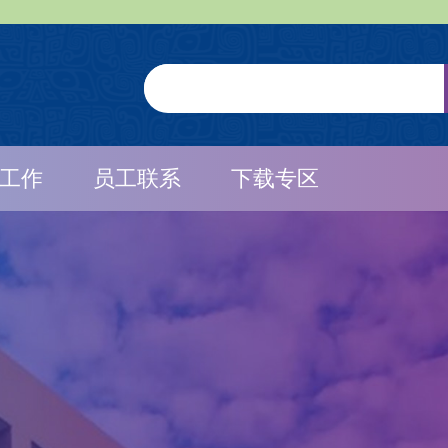
工作
员工联系
下载专区