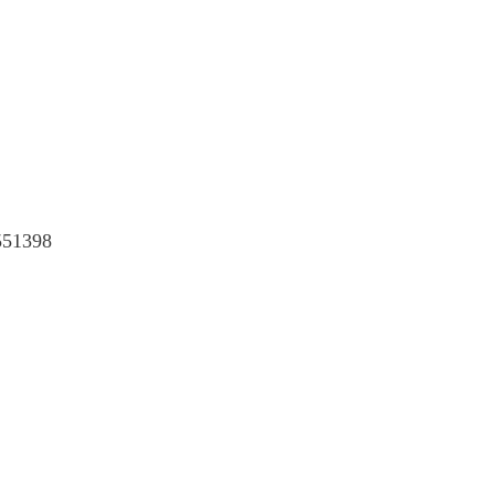
551398