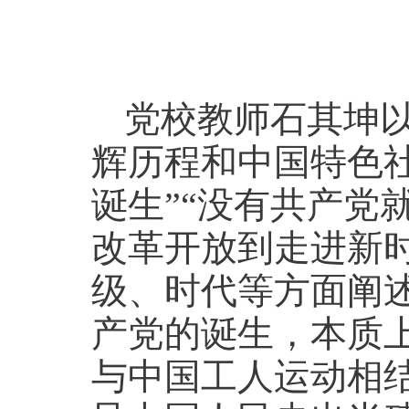
党校教师石其坤以
辉历程和中国特色
诞生”“没有共产党
改革开放到走进新
级、时代等方面阐
产党的诞生，本质
与中国工人运动相