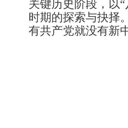
关键历史阶段，以“
时期的探索与抉择
有共产党就没有新