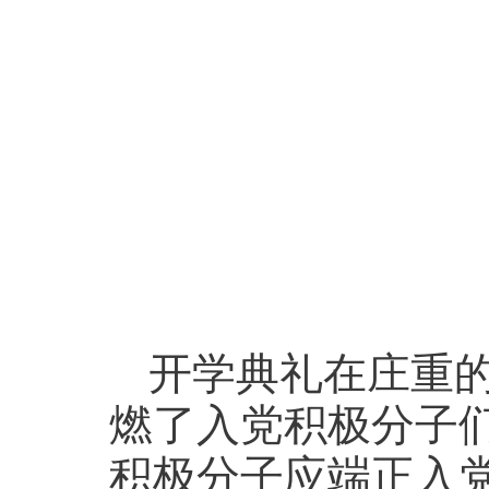
开学典礼在庄重
燃了入党积极分子
积极分子应端正入党