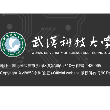
地址：湖北省武汉市洪山区黄家湖西路10号 邮编：430065
Copyright © yl8858永利(集团)-Official website 版权所有 鄂IC